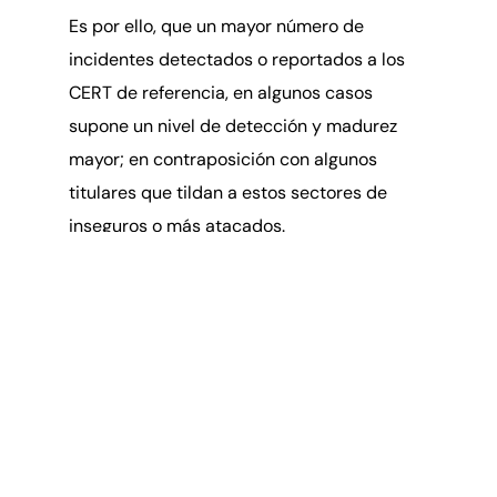
Es por ello, que un mayor número de
incidentes detectados o reportados a los
CERT de referencia, en algunos casos
supone un nivel de detección y madurez
mayor; en contraposición con algunos
Intranet
titulares que tildan a estos sectores de
inseguros o más atacados.
En la relación al eslabón más débil del ciclo
de la seguridad de la información,
destacamos el componente humano; donde
la
formación continua
y las
simulaciones de
ataque
de ingeniería social deben de ser su
campo de entrenamiento y alerta.
Una de las puertas de entrada más